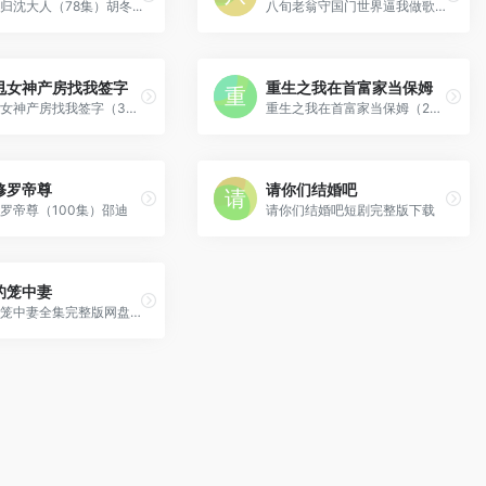
归沈大人（78集）胡冬...
八旬老翁守国门世界逼我做歌神（80集）
甩女神产房找我签字
重生之我在首富家当保姆
刚被甩女神产房找我签字（30集）
重生之我在首富家当保姆（20集）
修罗帝尊
请你们结婚吧
罗帝尊（100集）邵迪
请你们结婚吧短剧完整版下载
的笼中妻
封少的笼中妻全集完整版网盘下载