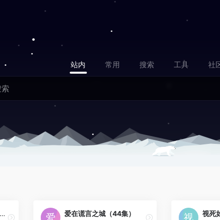
站内
常用
搜索
工具
社
书攻略反派总裁&在线改变BE结局
爱在谎言之城（44集）