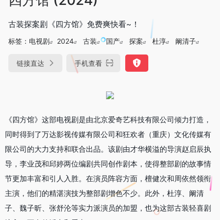
古装探案剧《四方馆》免费爽快看~！
标签：
电视剧
2024
古装
国产
探案
杜淳
阚清子
链接直达
手机查看
《四方馆》这部电视剧是由北京爱奇艺科技有限公司倾力打造，
同时得到了万达影视传媒有限公司和狂欢者（重庆）文化传媒有
限公司的大力支持和联合出品。该剧由才华横溢的导演赵启辰执
导，李业茂和邱婷两位编剧共同创作剧本，使得整部剧的故事情
节更加丰富和引人入胜。在演员阵容方面，檀健次和周依然领衔
主演，他们的精湛演技为整部剧增色不少。此外，杜淳、阚清
子、魏子昕、张舒沦等实力派演员的加盟，也为这部古装轻喜剧