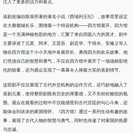
注入了更多的活力和看点。
该剧改编自陈渐所著的著名小说《西域列王纪》，故事背景设定
在大雍都城长乐，围绕着一个特设机构——四方馆展开。四方馆
是一个充满神秘色彩的地方，汇聚了来自四面八方的英才。剧中
主要讲述了元莫、阿术、王昆吾、尉迟华、于得水、安修义等人
物在四方馆这个小小天地中各展所长、勇闯四方的欢乐故事。他
们凭借自己的智慧和勇气，不仅在四方馆中展开了一场场精彩绝
伦的较量，还为观众呈现了一幕幕令人捧腹大笑的喜剧情节。
这部剧不仅仅展现了古代外交机构的运作方式，还巧妙地融入了
喜剧元素，使得整部剧既有历史的厚重感，又不失轻松愉悦的氛
围。观众在观看的过程中不仅能感受到古代宫廷的勾心斗角，还
能体会到浓浓的家国情怀。《四方馆》通过一系列生动有趣的故
事，展现了古代人物的智慧与勇气，同时也传递了对家国的热爱
与忠诚。