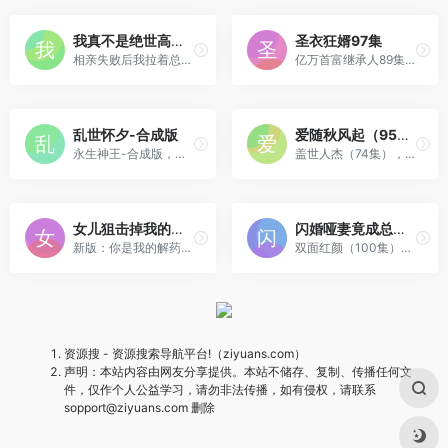
我真不是绝世高手(84集)
圣衣狂婿97集
相亲失败后我拉着总裁闪婚了(100集)，短剧视频免费观看全集，一口气看到爽
亿万首富继承人89集，短剧视频免费观看全集，一口气看到爽
乱世怀夕-合成版
爱随秋风起（95集）
永生神王-合成版，短剧视频免费观看全集，一口气看到爽
盖世人杰（74集），短剧视频免费观看全集，一口气看到爽
女儿狙击掉我的商业帝国（84集）
闪婚哑妻竟成总裁掌心宠（90集）
新版：你是我的解药（100集），短剧视频免费观看全集，一口气看到爽
双面红颜（100集），短剧视频免费观看全集，一口气看到爽
资源搜 - 资源搜索导航平台!（ziyuans.com）
声明：本站内容由网友分享提供。本站不储存、复制、传播任何文
件，仅作个人公益学习，请勿非法传播，如有侵权，请联系
sopport@ziyuans.com
删除